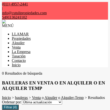
(011) 4957-2441
|
info@cutulipropiedades.com
5491136241102
MENÚ
LLAMAR
Propiedades
Alquiler
Venta
La Empresa
Tasación
Contacto
Inicio
0 Resultados de búsqueda
BAULERAS EN VENTA O EN ALQUILER O EN
ALQUILER TEMP
Inicio
>
bauleras
>
Venta
o
Alquiler
o
Alquiler-Temp
> Resultados
Ordenar por
Filtrar
(4)