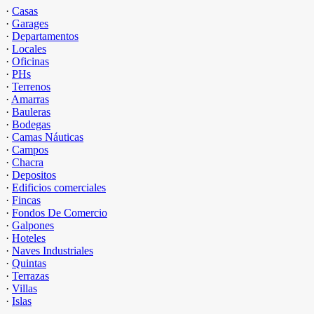
·
Casas
·
Garages
·
Departamentos
·
Locales
·
Oficinas
·
PHs
·
Terrenos
·
Amarras
·
Bauleras
·
Bodegas
·
Camas Náuticas
·
Campos
·
Chacra
·
Depositos
·
Edificios comerciales
·
Fincas
·
Fondos De Comercio
·
Galpones
·
Hoteles
·
Naves Industriales
·
Quintas
·
Terrazas
·
Villas
·
Islas