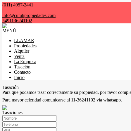
(011) 4957-2441
|
info@cutulipropiedades.com
5491136241102
MENÚ
LLAMAR
Propiedades
Alquiler
Venta
La Empresa
Tasación
Contacto
Inicio
Tasación
Para que podamos tasar correctamente su propiedad, por favor comple
Para mayor celeridad comunicarse al 11-36241102 via whatsapp.
Tasaciones