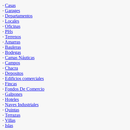
·
Casas
·
Garages
·
Departamentos
·
Locales
·
Oficinas
·
PHs
·
Terrenos
·
Amarras
·
Bauleras
·
Bodegas
·
Camas Náuticas
·
Campos
·
Chacra
·
Depositos
·
Edificios comerciales
·
Fincas
·
Fondos De Comercio
·
Galpones
·
Hoteles
·
Naves Industriales
·
Quintas
·
Terrazas
·
Villas
·
Islas