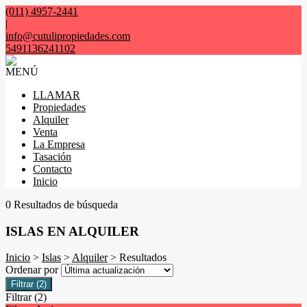
(011) 4957-2441
|
info@cutulipropiedades.com
5491136241102
MENÚ
LLAMAR
Propiedades
Alquiler
Venta
La Empresa
Tasación
Contacto
Inicio
0 Resultados de búsqueda
ISLAS EN ALQUILER
Inicio
>
Islas
>
Alquiler
> Resultados
Ordenar por
Filtrar
(2)
Filtrar
(2)