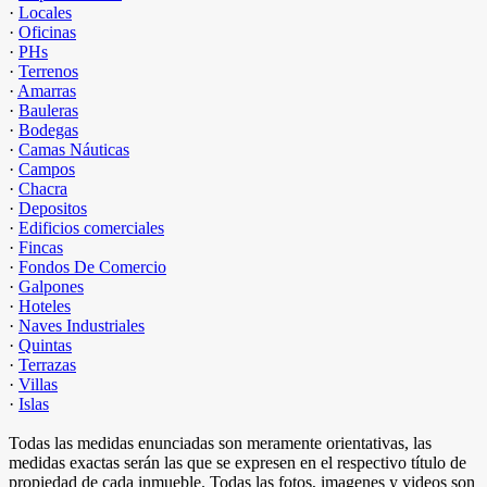
·
Locales
·
Oficinas
·
PHs
·
Terrenos
·
Amarras
·
Bauleras
·
Bodegas
·
Camas Náuticas
·
Campos
·
Chacra
·
Depositos
·
Edificios comerciales
·
Fincas
·
Fondos De Comercio
·
Galpones
·
Hoteles
·
Naves Industriales
·
Quintas
·
Terrazas
·
Villas
·
Islas
Todas las medidas enunciadas son meramente orientativas, las
medidas exactas serán las que se expresen en el respectivo título de
propiedad de cada inmueble. Todas las fotos, imagenes y videos son